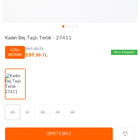
Kadın Bej Taşlı Terlik - 27411
267,30
TL
26
%
Yarın Kargoda!
197
İNDIRIM
,99
TL
36
37
38
39
40
SEPETE EKLE