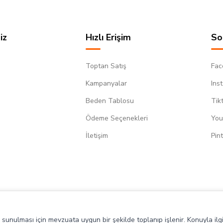
iz
Hızlı Erişim
So
Toptan Satış
Fac
Kampanyalar
Ins
Beden Tablosu
Tik
Ödeme Seçenekleri
You
m
İletişim
Pin
de sunulması için mevzuata uygun bir şekilde toplanıp işlenir. Konuyla ilgi