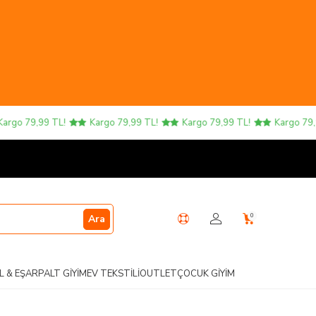
o 79,99 TL!
Kargo 79,99 TL!
Kargo 79,99 TL!
Kargo 79,99 
0
Ara
L & EŞARP
ALT GIYIM
EV TEKSTILI
OUTLET
ÇOCUK GIYIM