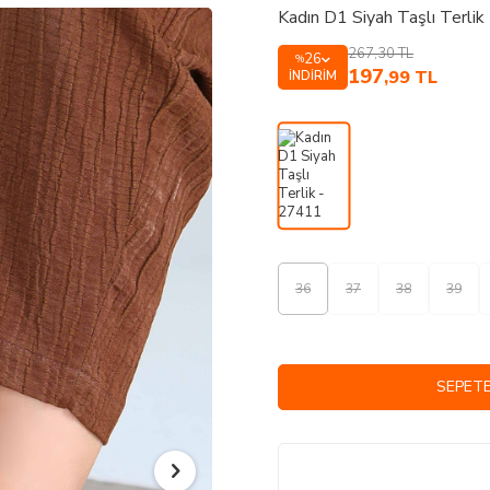
Kadın D1 Siyah Taşlı Terli
267,30
TL
26
%
197
,99
TL
İNDIRIM
36
37
38
39
SEPETE