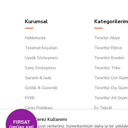
Kurumsal
Kategorilerim
Hakkımızda
Tesetür Abiye
Teslimat Koşulları
Tesettür Elbise
Üyelik Sözleşmesi
Tesettür Kombin
Satış Sözleşmesi
Tesettür Triko
Garanti & İade
Tesettür Üst Giyi
Gizlilik & Güvenlik
Tesettür Dış Giyim
KVKK
Tesettür Alt Giyim
Çerez Politikası
Ev Tekstil
Çerez Kullanımı
FIRSAT
Kişisel verileriniz, hizmetlerimizin daha iyi bir şekil
ÜRÜNLERİ