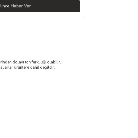
lince Haber Ver
nden dolayı ton farklılığı olabilir.
uarlar ürünlere dahil değildir.