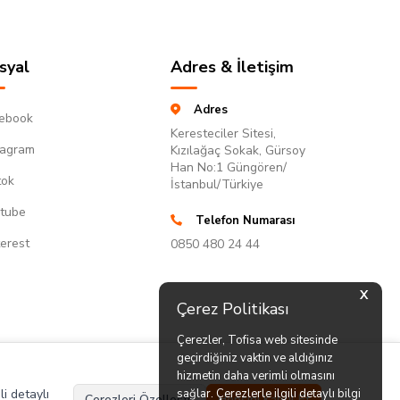
syal
Adres & İletişim
Adres
ebook
Keresteciler Sitesi,
tagram
Kızılağaç Sokak, Gürsoy
Han No:1 Güngören/
tok
İstanbul/Türkiye
tube
Telefon Numarası
terest
0850 480 24 44
X
Çerez Politikası
Çerezler, Tofisa web sitesinde
geçirdiğiniz vaktin ve aldığınız
hizmetin daha verimli olmasını
li detaylı
sağlar. Çerezlerle ilgili detaylı bilgi
Çerezleri Özelleştir
Hepsini Kabul Et