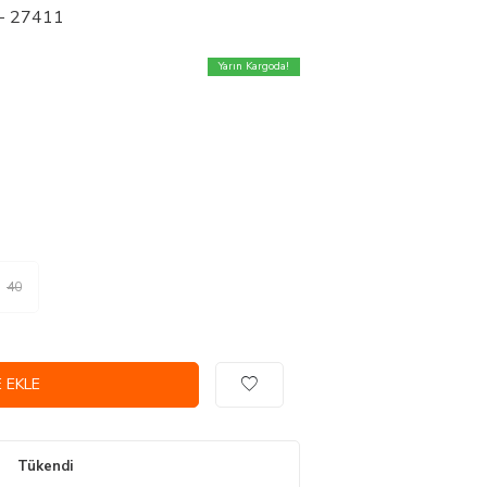
k - 27411
Yarın Kargoda!
40
 EKLE
Tükendi