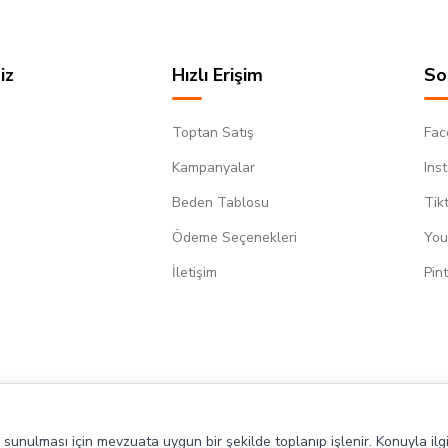
iz
Hızlı Erişim
So
Toptan Satış
Fac
Kampanyalar
Ins
Beden Tablosu
Tik
Ödeme Seçenekleri
You
m
İletişim
Pin
de sunulması için mevzuata uygun bir şekilde toplanıp işlenir. Konuyla ilgi