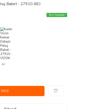
eluş Babet - 27910-BEJ
Yarın Kargoda!
40
 EKLE