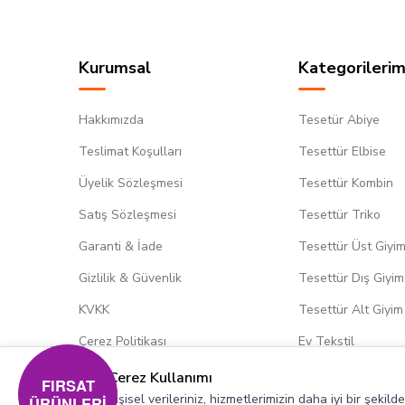
Kurumsal
Kategorilerim
Hakkımızda
Tesetür Abiye
Teslimat Koşulları
Tesettür Elbise
Üyelik Sözleşmesi
Tesettür Kombin
Satış Sözleşmesi
Tesettür Triko
Garanti & İade
Tesettür Üst Giyi
Gizlilik & Güvenlik
Tesettür Dış Giyim
KVKK
Tesettür Alt Giyim
Çerez Politikası
Ev Tekstil
Çerez Kullanımı
FIRSAT
Kişisel verileriniz, hizmetlerimizin daha iyi bir şekil
ÜRÜNLERİ