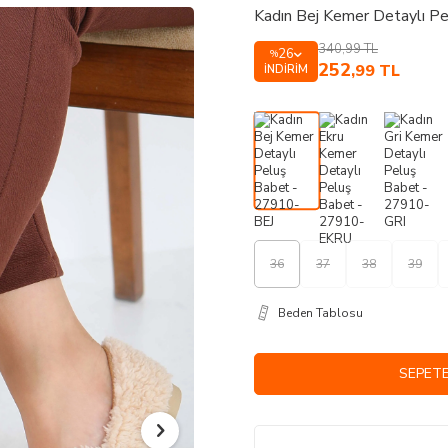
Kadın Bej Kemer Detaylı P
340,99
TL
26
%
252
,99
TL
İNDIRIM
36
37
38
39
Beden Tablosu
SEPETE