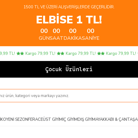
1500 TL VE ÜZERI ALIŞVERIŞLERDE GEÇERLIDIR.
ELBİSE 1 TL!
00
00
00
00
GÜN
SAAT
DAKIKA
SANIYE
 TL!
Kargo 79,99 TL!
Kargo 79,99 TL!
Kargo 79,99 TL!
Çocuk Ürünlerinde 4
IKO
YENI SEZON
FERACE
ÜST GIYIM
İÇ GIYIM
DIŞ GIYIM
AYAKKABI & ÇANTA
ŞA