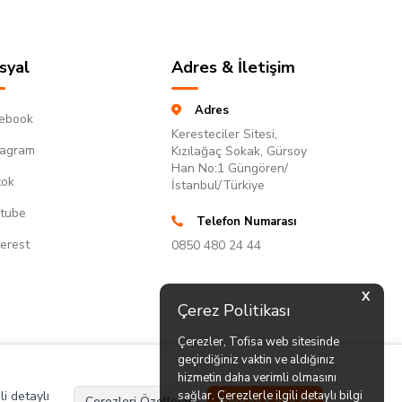
syal
Adres & İletişim
Adres
ebook
Keresteciler Sitesi,
tagram
Kızılağaç Sokak, Gürsoy
Han No:1 Güngören/
tok
İstanbul/Türkiye
tube
Telefon Numarası
terest
0850 480 24 44
X
Çerez Politikası
Çerezler, Tofisa web sitesinde
geçirdiğiniz vaktin ve aldığınız
hizmetin daha verimli olmasını
li detaylı
sağlar. Çerezlerle ilgili detaylı bilgi
Çerezleri Özelleştir
Hepsini Kabul Et