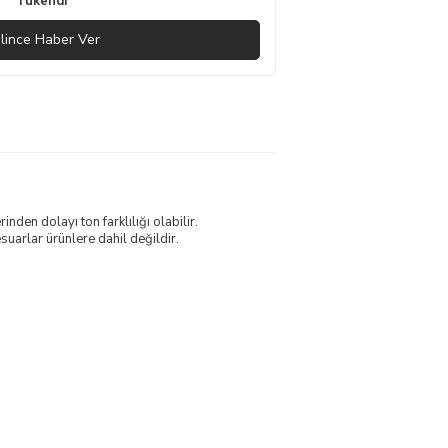
Tükendi
lince Haber Ver
nden dolayı ton farklılığı olabilir.
uarlar ürünlere dahil değildir.