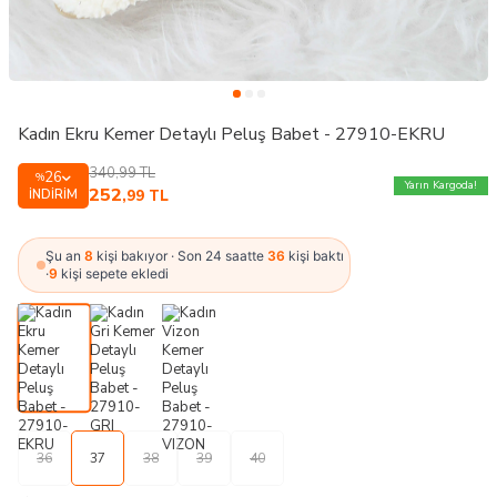
Kadın Ekru Kemer Detaylı Peluş Babet - 27910-EKRU
340,99
TL
26
%
Yarın Kargoda!
252
İNDIRIM
,99
TL
Şu an
8
kişi bakıyor · Son 24 saatte
36
kişi baktı
·
9
kişi sepete ekledi
36
37
38
39
40