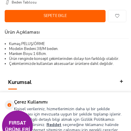
Beden Tablosu
SEPETE EKLE
Ürün Açıklaması
Kumaş:PELUŞ/ÖRME
Modelin Bedeni:38/M beden.
Manken Boyu:1.68cm.
Ürün renginde konsept çekimlerinden dolayı ton farklılığı olabilir.
Çekimlerimizde kullanılan aksesuarlar ürünlere dahil değildir.
Kurumsal
Kategorilerimiz
Çerez Kullanımı
Hızlı Erişim
Kişisel verileriniz, hizmetlerimizin daha iyi bir şekilde
sunulması için mevzuata uygun bir şekilde toplanıp işlenir.
Konuyla ilgili detaylı bilgi almak için Gizlilik Politikamızı
Sosyal
FIRSAT
inceleyebilirsiniz.
Reddet
seçeneğine tıklamanız halinde
ÜRÜNLERİ
yalnızca internet sitemizin çalışması için gerekli çerezler