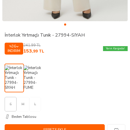
İnterlok Yırtmaçlı Tunik - 27994-SIYAH
241,99
TL
36
%
Yarın Kargoda!
153
İNDIRIM
,99
TL
S
M
L
Beden Tablosu