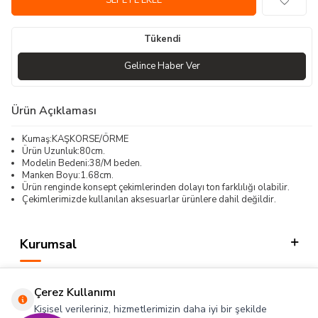
SEPETE EKLE
Tükendi
Gelince Haber Ver
Ürün Açıklaması
Kumaş:KAŞKORSE/ÖRME
Ürün Uzunluk:80cm.
Modelin Bedeni:38/M beden.
Manken Boyu:1.68cm.
Ürün renginde konsept çekimlerinden dolayı ton farklılığı olabilir.
Çekimlerimizde kullanılan aksesuarlar ürünlere dahil değildir.
Kurumsal
Kategorilerimiz
Çerez Kullanımı
Hızlı Erişim
Kişisel verileriniz, hizmetlerimizin daha iyi bir şekilde