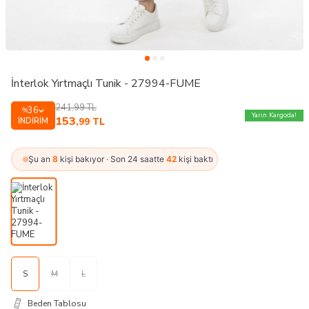
İnterlok Yırtmaçlı Tunik - 27994-FUME
241,99
TL
36
%
Yarın Kargoda!
153
İNDIRIM
,99
TL
Şu an
8
kişi bakıyor · Son 24 saatte
42
kişi baktı
S
M
L
Beden Tablosu