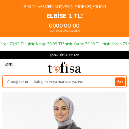
1500 TL VE ÜZERI ALIŞVERIŞLERDE GEÇERLIDIR.
ELBİSE 1 TL!
00
00
00
00
GÜN
SAAT
DAKIKA
SANIYE
rgo 79,99 TL!
Kargo 79,99 TL!
Kargo 79,99 TL!
Kargo 79,9
Çocuk Ürünlerinde 4
GERI
Ara