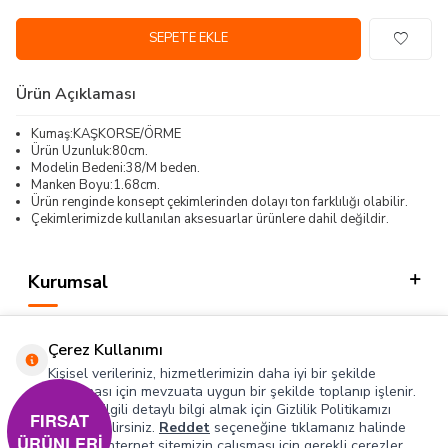
SEPETE EKLE
Ürün Açıklaması
Kumaş:KAŞKORSE/ÖRME
Ürün Uzunluk:80cm.
Modelin Bedeni:38/M beden.
Manken Boyu:1.68cm.
Ürün renginde konsept çekimlerinden dolayı ton farklılığı olabilir.
Çekimlerimizde kullanılan aksesuarlar ürünlere dahil değildir.
Kurumsal
Kategorilerimiz
Çerez Kullanımı
Hızlı Erişim
Kişisel verileriniz, hizmetlerimizin daha iyi bir şekilde
sunulması için mevzuata uygun bir şekilde toplanıp işlenir.
Konuyla ilgili detaylı bilgi almak için Gizlilik Politikamızı
Sosyal
FIRSAT
inceleyebilirsiniz.
Reddet
seçeneğine tıklamanız halinde
ÜRÜNLERİ
yalnızca internet sitemizin çalışması için gerekli çerezler