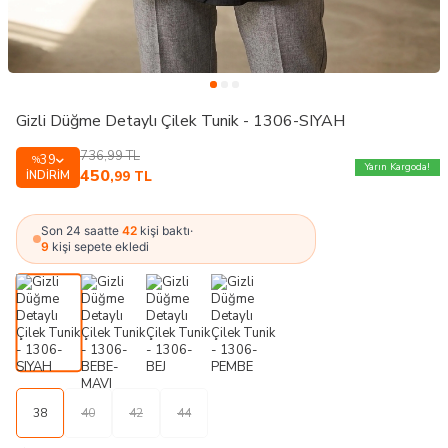
Gizli Düğme Detaylı Çilek Tunik - 1306-SIYAH
736,99
TL
39
%
Yarın Kargoda!
450
İNDIRIM
,99
TL
Son 24 saatte
42
kişi baktı
·
9
kişi sepete ekledi
38
40
42
44