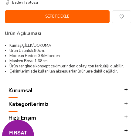
Beden Tablosu
SEPETE EKLE
Ürün Açıklaması
Kumaş:ÇİLEK/DOKUMA
Ürün Uzunluk:80cm.
Modelin Bedeni:38/M beden.
Manken Boyu:1.68cm.
Ürün renginde konsept çekimlerinden dolayı ton farklılığı olabilir.
Çekimlerimizde kullanılan aksesuarlar ürünlere dahil değildir.
Kurumsal
Kategorilerimiz
Hızlı Erişim
Sosyal
FIRSAT