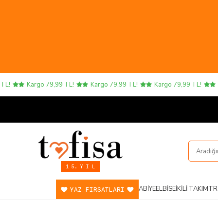
Kargo 79,99 TL!
Kargo 79,99 TL!
Kargo 79,99 TL!
Karg
1 5. Y I L
ABIYE
ELBISE
İKILI TAKIM
TR
YAZ FIRSATLARI