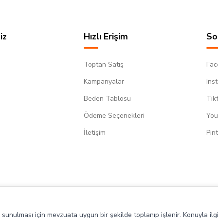
iz
Hızlı Erişim
So
Toptan Satış
Fac
Kampanyalar
Ins
Beden Tablosu
Tik
Ödeme Seçenekleri
You
m
İletişim
Pin
de sunulması için mevzuata uygun bir şekilde toplanıp işlenir. Konuyla ilgi