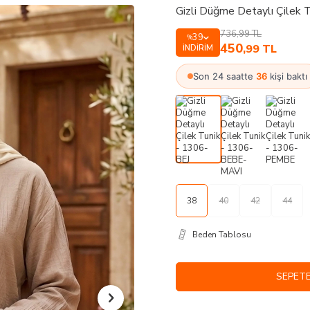
Gizli Düğme Detaylı Çilek 
736,99
TL
39
%
450
,99
TL
İNDIRIM
Son 24 saatte
36
kişi baktı
38
40
42
44
Beden Tablosu
SEPETE