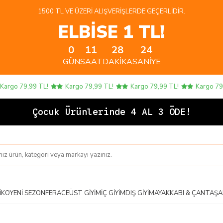
1500 TL VE ÜZERI ALIŞVERIŞLERDE GEÇERLIDIR.
ELBİSE 1 TL!
0
11
28
24
GÜN
SAAT
DAKIKA
SANIYE
o 79,99 TL!
Kargo 79,99 TL!
Kargo 79,99 TL!
Kargo 79,99 T
Ço
IKO
YENI SEZON
FERACE
ÜST GIYIM
İÇ GIYIM
DIŞ GIYIM
AYAKKABI & ÇANTA
ŞA