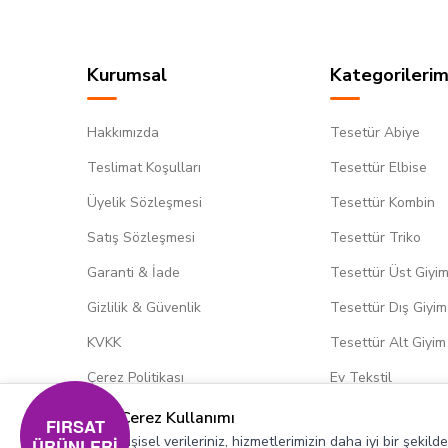
Kurumsal
Kategorilerim
Hakkımızda
Tesetür Abiye
Teslimat Koşulları
Tesettür Elbise
Üyelik Sözleşmesi
Tesettür Kombin
Satış Sözleşmesi
Tesettür Triko
Garanti & İade
Tesettür Üst Giyi
Gizlilik & Güvenlik
Tesettür Dış Giyim
KVKK
Tesettür Alt Giyim
Çerez Politikası
Ev Tekstil
Çerez Kullanımı
FIRSAT
Kişisel verileriniz, hizmetlerimizin daha iyi bir şekil
ÜRÜNLERİ