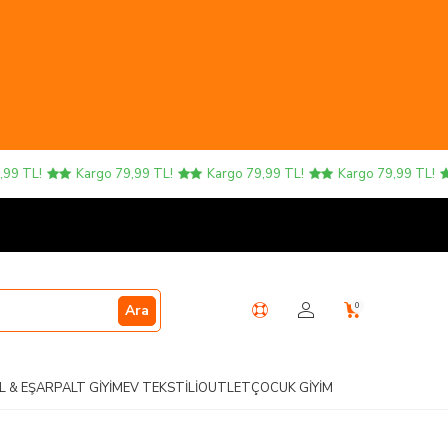
L!
Kargo 79,99 TL!
Kargo 79,99 TL!
Kargo 79,99 TL!
K
0
Ara
L & EŞARP
ALT GIYIM
EV TEKSTILI
OUTLET
ÇOCUK GIYIM