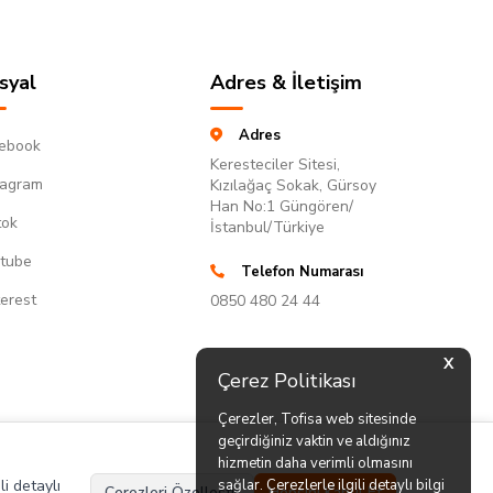
syal
Adres & İletişim
Adres
ebook
Keresteciler Sitesi,
tagram
Kızılağaç Sokak, Gürsoy
Han No:1 Güngören/
tok
İstanbul/Türkiye
tube
Telefon Numarası
terest
0850 480 24 44
X
Çerez Politikası
Çerezler, Tofisa web sitesinde
geçirdiğiniz vaktin ve aldığınız
hizmetin daha verimli olmasını
li detaylı
sağlar. Çerezlerle ilgili detaylı bilgi
Çerezleri Özelleştir
Hepsini Kabul Et