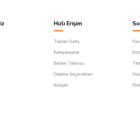
iz
Hızlı Erişim
So
Toptan Satış
Fac
Kampanyalar
Ins
Beden Tablosu
Tik
Ödeme Seçenekleri
You
m
İletişim
Pin