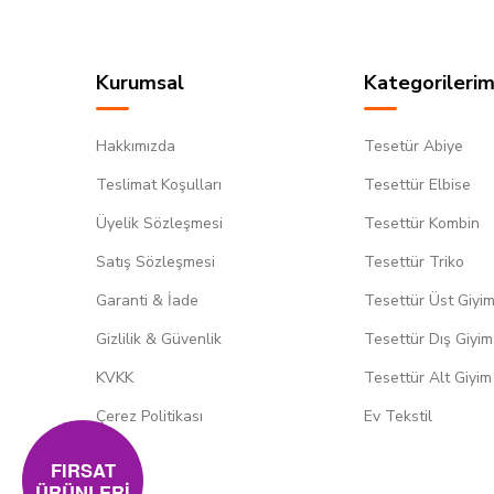
Kurumsal
Kategorilerim
Hakkımızda
Tesetür Abiye
Teslimat Koşulları
Tesettür Elbise
Üyelik Sözleşmesi
Tesettür Kombin
Satış Sözleşmesi
Tesettür Triko
Garanti & İade
Tesettür Üst Giyi
Gizlilik & Güvenlik
Tesettür Dış Giyim
KVKK
Tesettür Alt Giyim
Çerez Politikası
Ev Tekstil
FIRSAT
ÜRÜNLERİ