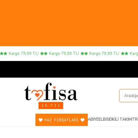
Kargo 79,99 TL!
Kargo 79,99 TL!
Kargo 79,99 TL!
Kargo 7
1 5. Y I L
ABIYE
ELBISE
İKILI TAKIM
TR
YAZ FIRSATLARI