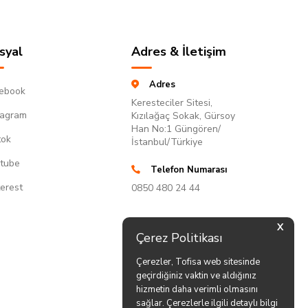
syal
Adres & İletişim
Adres
ebook
Keresteciler Sitesi,
tagram
Kızılağaç Sokak, Gürsoy
Han No:1 Güngören/
tok
İstanbul/Türkiye
tube
Telefon Numarası
terest
0850 480 24 44
X
Çerez Politikası
Çerezler, Tofisa web sitesinde
geçirdiğiniz vaktin ve aldığınız
hizmetin daha verimli olmasını
sağlar. Çerezlerle ilgili detaylı bilgi