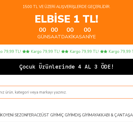
1500 TL VE ÜZERI ALIŞVERIŞLERDE GEÇERLIDIR.
ELBİSE 1 TL!
00
00
00
00
GÜN
SAAT
DAKIKA
SANIYE
9,99 TL!
Kargo 79,99 TL!
Kargo 79,99 TL!
Kargo 79,99 TL!
Çocu
IKO
YENI SEZON
FERACE
ÜST GIYIM
İÇ GIYIM
DIŞ GIYIM
AYAKKABI & ÇANTA
ŞA