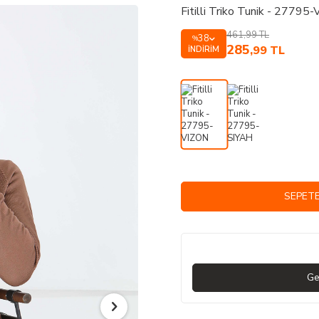
Fitilli Triko Tunik - 27795
461,99
TL
38
%
285
,99
TL
İNDIRIM
SEPETE
Ge