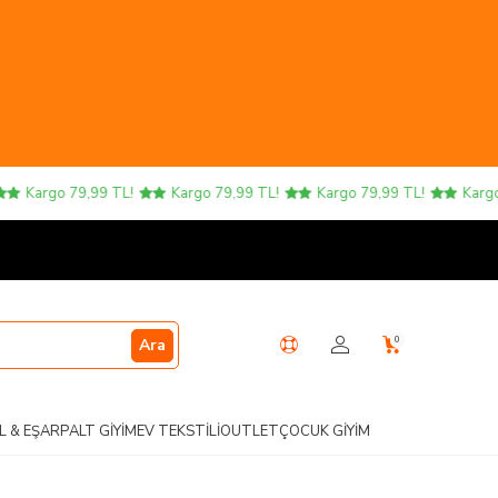
Kargo 79,99 TL!
Kargo 79,99 TL!
Kargo 79,99 TL!
Kargo 79
0
Ara
L & EŞARP
ALT GIYIM
EV TEKSTILI
OUTLET
ÇOCUK GIYIM