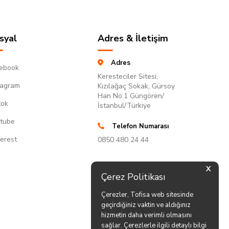
syal
Adres & İletişim
Adres
ebook
Keresteciler Sitesi,
tagram
Kızılağaç Sokak, Gürsoy
Han No:1 Güngören/
tok
İstanbul/Türkiye
tube
Telefon Numarası
terest
0850 480 24 44
X
Çerez Politikası
Çerezler, Tofisa web sitesinde
geçirdiğiniz vaktin ve aldığınız
hizmetin daha verimli olmasını
sağlar. Çerezlerle ilgili detaylı bilgi