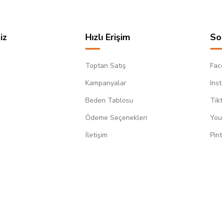
iz
Hızlı Erişim
So
Toptan Satış
Fac
Kampanyalar
Ins
Beden Tablosu
Tik
Ödeme Seçenekleri
You
m
İletişim
Pin