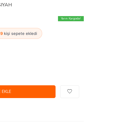
-SIYAH
Yarın Kargoda!
·
9
kişi sepete ekledi
 EKLE