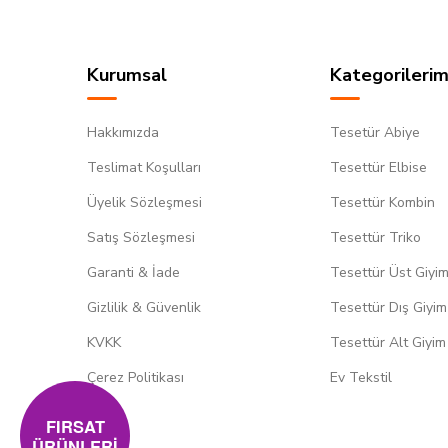
Kurumsal
Kategorilerim
Hakkımızda
Tesetür Abiye
Teslimat Koşulları
Tesettür Elbise
Üyelik Sözleşmesi
Tesettür Kombin
Satış Sözleşmesi
Tesettür Triko
Garanti & İade
Tesettür Üst Giyi
Gizlilik & Güvenlik
Tesettür Dış Giyim
KVKK
Tesettür Alt Giyim
Çerez Politikası
Ev Tekstil
FIRSAT
ÜRÜNLERİ