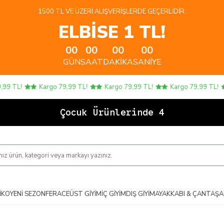
1500 TL VE ÜZERI ALIŞVERIŞLERDE GEÇERLIDIR.
ELBİSE 1 TL!
00
00
00
00
GÜN
SAAT
DAKIKA
SANIYE
TL!
Kargo 79,99 TL!
Kargo 79,99 TL!
Kargo 79,99 TL!
Çocuk Ürünlerinde 4 AL 3
IKO
YENI SEZON
FERACE
ÜST GIYIM
İÇ GIYIM
DIŞ GIYIM
AYAKKABI & ÇANTA
ŞA