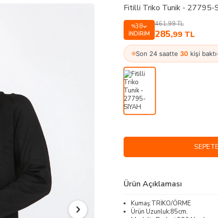
Fitilli Triko Tunik - 27795
461,99
TL
38
%
285
,99
TL
İNDIRIM
Son 24 saatte
30
kişi baktı
SEPETE
Ürün Açıklaması
Kumaş:TRİKO/ÖRME
Ürün Uzunluk:85cm.