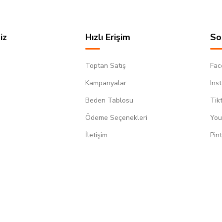
iz
Hızlı Erişim
So
Toptan Satış
Fac
Kampanyalar
Ins
Beden Tablosu
Tik
Ödeme Seçenekleri
You
m
İletişim
Pin