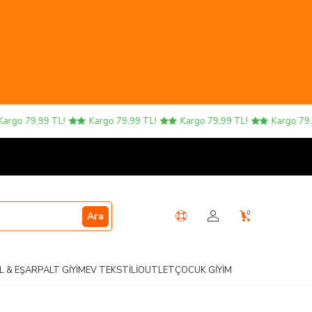
o 79,99 TL!
Kargo 79,99 TL!
Kargo 79,99 TL!
Kargo 79,99 T
0
Ara
L & EŞARP
ALT GIYIM
EV TEKSTILI
OUTLET
ÇOCUK GIYIM