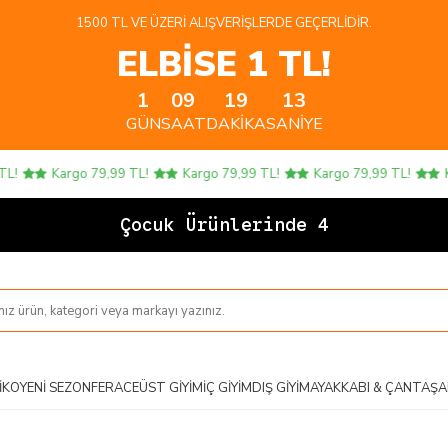
1500 TL VE ÜZERI ALIŞVERIŞLERDE GEÇERLIDIR.
ELBİSE 1 TL!
1
09
19
13
GÜN
SAAT
DAKIKA
SANIYE
Kargo 79,99 TL!
Kargo 79,99 TL!
Kargo 79,99 TL!
Karg
Çocuk Ürünlerinde 4 AL 3
IKO
YENI SEZON
FERACE
ÜST GIYIM
İÇ GIYIM
DIŞ GIYIM
AYAKKABI & ÇANTA
ŞA