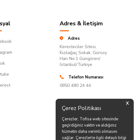
syal
Adres & İletişim
Adres
ebook
Keresteciler Sitesi,
tagram
Kızılağaç Sokak, Gürsoy
Han No:1 Güngören/
tok
İstanbul/Türkiye
tube
Telefon Numarası
terest
0850 480 24 44
X
Çerez Politikası
Çerezler, Tofisa web sitesinde
geçirdiğiniz vaktin ve aldığınız
hizmetin daha verimli olmasını
sağlar. Çerezlerle ilgili detaylı bilgi