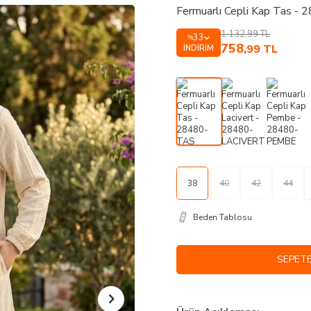
Fermuarlı Cepli Kap Tas -
1.132,99
TL
33
%
758
,99
TL
İNDIRIM
38
40
42
44
Beden Tablosu
SEPETE