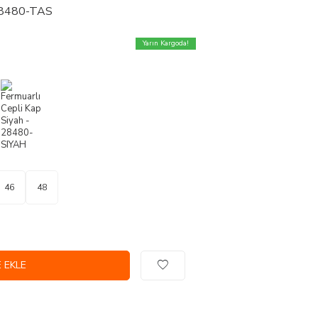
 28480-TAS
Yarın Kargoda!
46
48
 EKLE