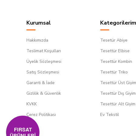
Kurumsal
Kategorilerim
Hakkımızda
Tesetür Abiye
Teslimat Koşulları
Tesettür Elbise
Üyelik Sözleşmesi
Tesettür Kombin
Satış Sözleşmesi
Tesettür Triko
Garanti & İade
Tesettür Üst Giyi
Gizlilik & Güvenlik
Tesettür Dış Giyim
KVKK
Tesettür Alt Giyim
Çerez Politikası
Ev Tekstil
FIRSAT
ÜRÜNLERİ