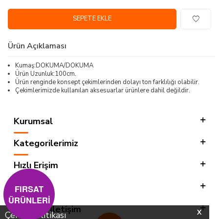
SEPETE EKLE
Ürün Açıklaması
Kumaş:DOKUMA/DOKUMA
Ürün Uzunluk:100cm.
Ürün renginde konsept çekimlerinden dolayı ton farklılığı olabilir.
Çekimlerimizde kullanılan aksesuarlar ürünlere dahil değildir.
Kurumsal
Kategorilerimiz
Hızlı Erişim
Sosyal
FIRSAT
ÜRÜNLERİ
Adres & İletişim
X
Çerez Politikası