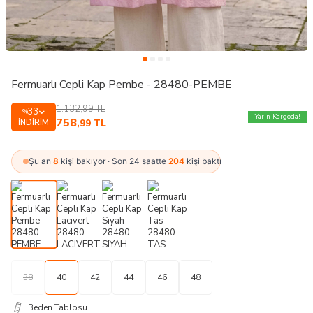
Fermuarlı Cepli Kap Pembe - 28480-PEMBE
1.132,99
TL
33
%
Yarın Kargoda!
758
İNDIRIM
,99
TL
Şu an
8
kişi bakıyor · Son 24 saatte
204
kişi baktı
38
40
42
44
46
48
Beden Tablosu