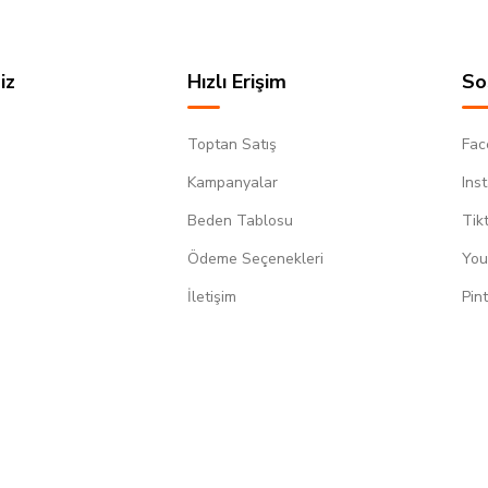
iz
Hızlı Erişim
So
Toptan Satış
Fac
Kampanyalar
Ins
Beden Tablosu
Tik
Ödeme Seçenekleri
You
m
İletişim
Pin