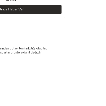
Tükendi
lince Haber Ver
nden dolayı ton farklılığı olabilir.
uarlar ürünlere dahil değildir.