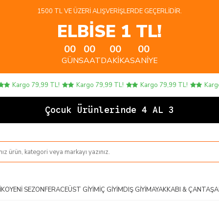
1500 TL VE ÜZERI ALIŞVERIŞLERDE GEÇERLIDIR.
ELBİSE 1 TL!
00
00
00
00
GÜN
SAAT
DAKIKA
SANIYE
Kargo 79,99 TL!
Kargo 79,99 TL!
Kargo 79,99 TL!
Kargo 79
Çocuk Ürünlerinde 4 AL 3 ÖDE!
IKO
YENI SEZON
FERACE
ÜST GIYIM
İÇ GIYIM
DIŞ GIYIM
AYAKKABI & ÇANTA
ŞA