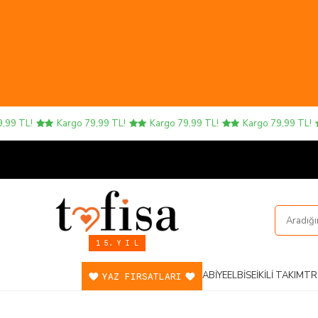
TL!
Kargo 79,99 TL!
Kargo 79,99 TL!
Kargo 79,99 TL!
1 5. Y I L
ABIYE
ELBISE
İKILI TAKIM
TR
YAZ FIRSATLARI