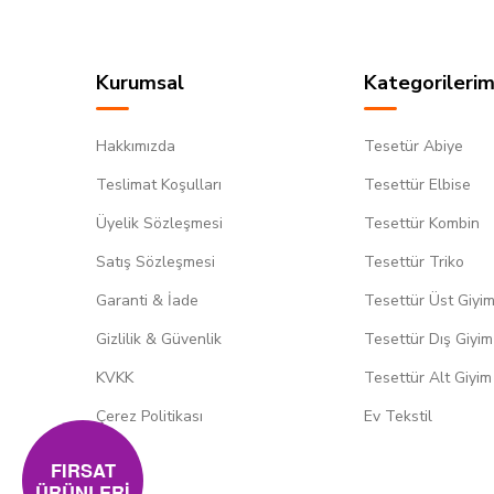
Kurumsal
Kategorilerim
Hakkımızda
Tesetür Abiye
Teslimat Koşulları
Tesettür Elbise
Üyelik Sözleşmesi
Tesettür Kombin
Satış Sözleşmesi
Tesettür Triko
Garanti & İade
Tesettür Üst Giyi
Gizlilik & Güvenlik
Tesettür Dış Giyim
KVKK
Tesettür Alt Giyim
Çerez Politikası
Ev Tekstil
FIRSAT
ÜRÜNLERİ