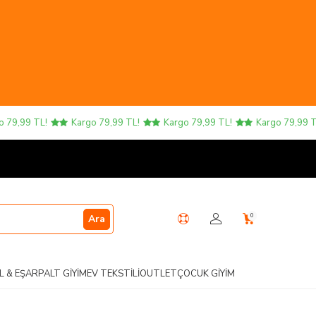
,99 TL!
Kargo 79,99 TL!
Kargo 79,99 TL!
Kargo 79,99 TL!
0
Ara
L & EŞARP
ALT GIYIM
EV TEKSTILI
OUTLET
ÇOCUK GIYIM