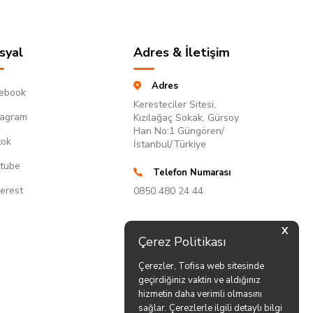
syal
Adres & İletişim
Adres
ebook
Keresteciler Sitesi,
tagram
Kızılağaç Sokak, Gürsoy
Han No:1 Güngören/
tok
İstanbul/Türkiye
tube
Telefon Numarası
terest
0850 480 24 44
X
Çerez Politikası
Çerezler, Tofisa web sitesinde
geçirdiğiniz vaktin ve aldığınız
hizmetin daha verimli olmasını
sağlar. Çerezlerle ilgili detaylı bilgi