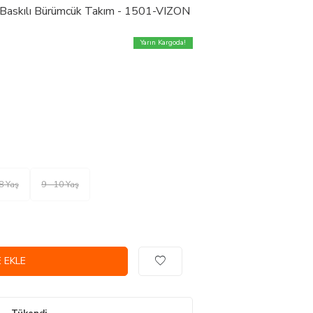
 Baskılı Bürümcük Takım - 1501-VIZON
Yarın Kargoda!
 8 Yaş
9 - 10 Yaş
 EKLE