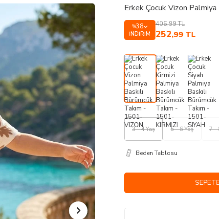
Erkek Çocuk Vizon Palmiya
406,99
TL
38
%
252
,99
TL
İNDIRIM
3 - 4 Yaş
5 - 6 Yaş
7 -
Beden Tablosu
SEPETE