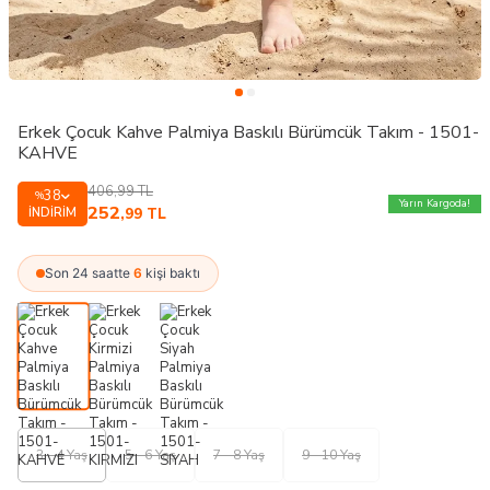
Erkek Çocuk Kahve Palmiya Baskılı Bürümcük Takım - 1501-
KAHVE
406,99
TL
38
%
Yarın Kargoda!
252
İNDIRIM
,99
TL
Son 24 saatte
6
kişi baktı
3 - 4 Yaş
5 - 6 Yaş
7 - 8 Yaş
9 - 10 Yaş