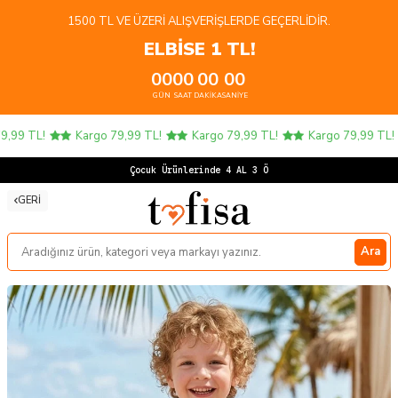
1500 TL VE ÜZERI ALIŞVERIŞLERDE GEÇERLIDIR.
ELBİSE 1 TL!
00
00
00
00
GÜN
SAAT
DAKIKA
SANIYE
99 TL!
Kargo 79,99 TL!
Kargo 79,99 TL!
Kargo 79,99 TL!
Çocuk Ürünlerinde 4 AL 3 ÖDE!
GERI
Ara