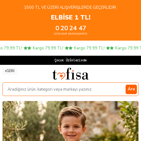
1500 TL VE ÜZERI ALIŞVERIŞLERDE GEÇERLIDIR.
ELBİSE 1 TL!
0
20
24
47
GÜN
SAAT
DAKIKA
SANIYE
79,99 TL!
Kargo 79,99 TL!
Kargo 79,99 TL!
Kargo 79,99 TL!
Çocuk Ürünlerinde 4
GERI
Ara