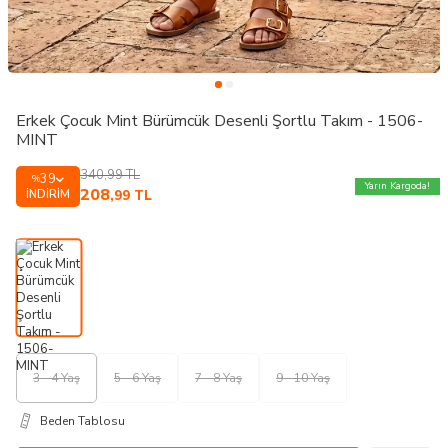
Erkek Çocuk Mint Bürümcük Desenli Şortlu Takım - 1506-
MINT
340,99
TL
39
%
Yarın Kargoda!
208
İNDIRIM
,99
TL
3 - 4 Yaş
5 - 6 Yaş
7 - 8 Yaş
9 - 10 Yaş
Beden Tablosu