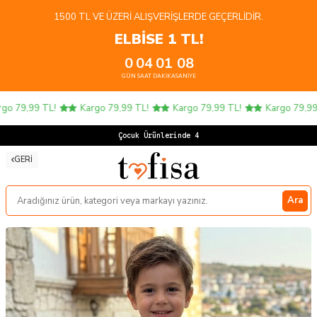
1500 TL VE ÜZERI ALIŞVERIŞLERDE GEÇERLIDIR.
ELBİSE 1 TL!
0
04
01
08
GÜN
SAAT
DAKIKA
SANIYE
 79,99 TL!
Kargo 79,99 TL!
Kargo 79,99 TL!
Kargo 79,99 T
Çocuk Ürünlerinde 4 AL
GERI
Ara