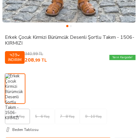
Erkek Çocuk Kirmizi Bürümcük Desenli Şortlu Takım - 1506-
KIRMIZI
340,99
TL
39
%
Yarın Kargoda!
208
İNDIRIM
,99
TL
3 - 4 Yaş
5 - 6 Yaş
7 - 8 Yaş
9 - 10 Yaş
Beden Tablosu