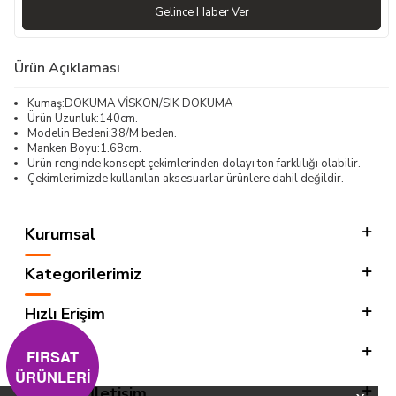
Gelince Haber Ver
Ürün Açıklaması
Kumaş:DOKUMA VİSKON/SIK DOKUMA
Ürün Uzunluk:140cm.
Modelin Bedeni:38/M beden.
Manken Boyu:1.68cm.
Ürün renginde konsept çekimlerinden dolayı ton farklılığı olabilir.
Çekimlerimizde kullanılan aksesuarlar ürünlere dahil değildir.
Kurumsal
Kategorilerimiz
Hızlı Erişim
Sosyal
FIRSAT
ÜRÜNLERİ
Adres & İletişim