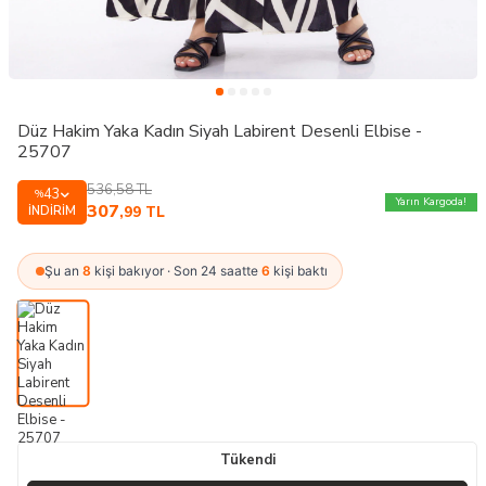
Düz Hakim Yaka Kadın Siyah Labirent Desenli Elbise -
25707
536,58
TL
43
%
Yarın Kargoda!
307
İNDIRIM
,99
TL
Şu an
8
kişi bakıyor · Son 24 saatte
6
kişi baktı
Tükendi