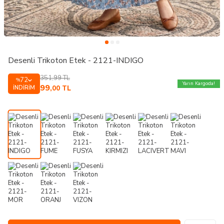
Desenli Trikoton Etek - 2121-INDIGO
351,99
TL
72
%
Yarın Kargoda!
99
İNDIRIM
,00
TL