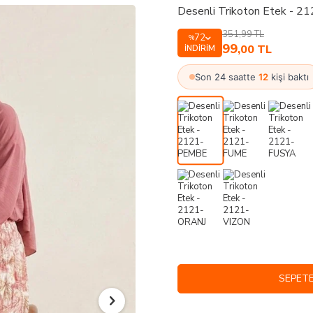
Desenli Trikoton Etek - 
351,99
TL
72
%
99
,00
TL
İNDIRIM
Son 24 saatte
12
kişi baktı
SEPETE