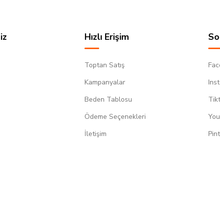
iz
Hızlı Erişim
So
Toptan Satış
Fac
Kampanyalar
Ins
Beden Tablosu
Tik
Ödeme Seçenekleri
You
m
İletişim
Pin