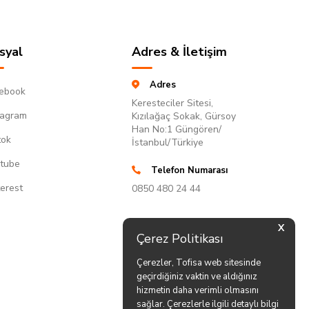
syal
Adres & İletişim
Adres
ebook
Keresteciler Sitesi,
tagram
Kızılağaç Sokak, Gürsoy
Han No:1 Güngören/
tok
İstanbul/Türkiye
tube
Telefon Numarası
terest
0850 480 24 44
X
Çerez Politikası
Çerezler, Tofisa web sitesinde
geçirdiğiniz vaktin ve aldığınız
hizmetin daha verimli olmasını
sağlar. Çerezlerle ilgili detaylı bilgi