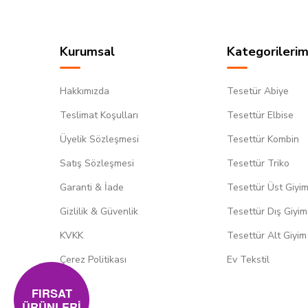
Kurumsal
Kategorilerim
Hakkımızda
Tesetür Abiye
Teslimat Koşulları
Tesettür Elbise
Üyelik Sözleşmesi
Tesettür Kombin
Satış Sözleşmesi
Tesettür Triko
Garanti & İade
Tesettür Üst Giyi
Gizlilik & Güvenlik
Tesettür Dış Giyim
KVKK
Tesettür Alt Giyim
Çerez Politikası
Ev Tekstil
FIRSAT
ÜRÜNLERİ