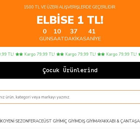
1500 TL VE ÜZERI ALIŞVERIŞLERDE GEÇERLIDIR.
ELBİSE 1 TL!
0
10
37
40
GÜN
SAAT
DAKIKA
SANIYE
 TL!
Kargo 79,99 TL!
Kargo 79,99 TL!
Kargo 79,99 TL!
Çocuk Ürünlerinde 4 A
IKO
YENI SEZON
FERACE
ÜST GIYIM
İÇ GIYIM
DIŞ GIYIM
AYAKKABI & ÇANTA
ŞA