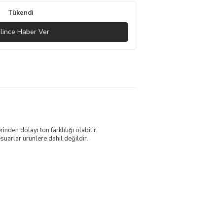
Tükendi
lince Haber Ver
nden dolayı ton farklılığı olabilir.
uarlar ürünlere dahil değildir.