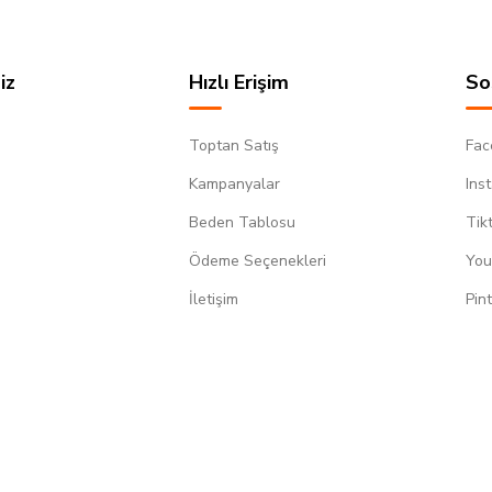
iz
Hızlı Erişim
So
Toptan Satış
Fac
Kampanyalar
Ins
Beden Tablosu
Tik
Ödeme Seçenekleri
You
m
İletişim
Pin