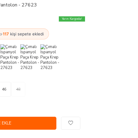
 Pantolon - 27623
Yarın Kargoda!
ı
·
117
kişi sepete ekledi
46
48
 EKLE