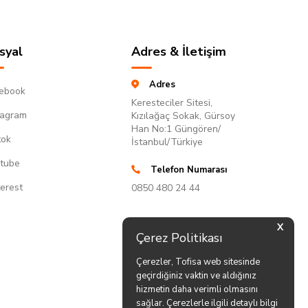
syal
Adres & İletişim
Adres
ebook
Keresteciler Sitesi,
tagram
Kızılağaç Sokak, Gürsoy
Han No:1 Güngören/
tok
İstanbul/Türkiye
tube
Telefon Numarası
terest
0850 480 24 44
X
Çerez Politikası
Çerezler, Tofisa web sitesinde
geçirdiğiniz vaktin ve aldığınız
hizmetin daha verimli olmasını
sağlar. Çerezlerle ilgili detaylı bilgi