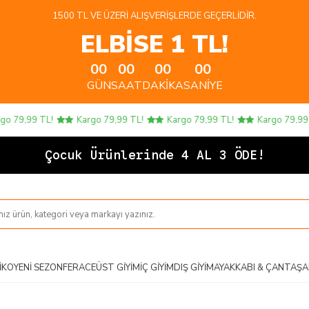
1500 TL VE ÜZERI ALIŞVERIŞLERDE GEÇERLIDIR.
ELBİSE 1 TL!
00
00
00
00
GÜN
SAAT
DAKIKA
SANIYE
9,99 TL!
Kargo 79,99 TL!
Kargo 79,99 TL!
Kargo 79,99 TL!
Çoc
IKO
YENI SEZON
FERACE
ÜST GIYIM
İÇ GIYIM
DIŞ GIYIM
AYAKKABI & ÇANTA
ŞA