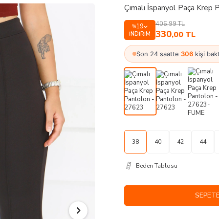
Çımalı İspanyol Paça Krep
406,99
TL
19
%
330
,00
TL
İNDIRIM
Son 24 saatte
306
kişi bakt
38
40
42
44
Beden Tablosu
SEPETE