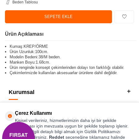
Beden Tablosu
SEPETE EKLE
Ürün Açıklaması
Kumaş:KREP/ÖRME
Ürün Uzunluk:100cm.
Modelin Bedeni:38/M beden.
Manken Boyu:1.68cm.
Ürün renginde konsept çekimlerinden dolayı ton farklılığı olabilir.
Çekimlerimizde kullanılan aksesuarlar ürünlere dahil değildir.
Kurumsal
Kategorilerimiz
Çerez Kullanımı
Hızlı Erişim
Kişisel verileriniz, hizmetlerimizin daha iyi bir şekilde
sunulması için mevzuata uygun bir şekilde toplanıp işlenir.
Konuyla ilgili detaylı bilgi almak için Gizlilik Politikamızı
FIRSAT
Sosyal
inceleyebilirsiniz.
Reddet
seçeneğine tıklamanız halinde