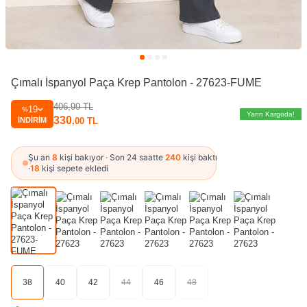
Çımalı İspanyol Paça Krep Pantolon - 27623-FUME
406,99
TL
19
%
Yarın Kargoda!
330
İNDIRIM
,00
TL
Şu an
8
kişi bakıyor · Son 24 saatte
240
kişi baktı
·
18
kişi sepete ekledi
38
40
42
44
46
48