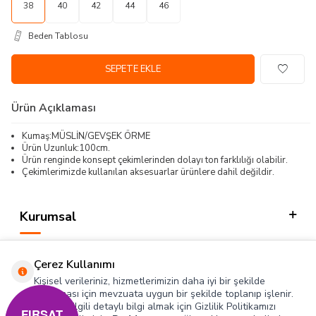
38
40
42
44
46
Beden Tablosu
SEPETE EKLE
Ürün Açıklaması
Kumaş:MÜSLİN/GEVŞEK ÖRME
Ürün Uzunluk:100cm.
Ürün renginde konsept çekimlerinden dolayı ton farklılığı olabilir.
Çekimlerimizde kullanılan aksesuarlar ürünlere dahil değildir.
Kurumsal
Kategorilerimiz
Çerez Kullanımı
Hızlı Erişim
Kişisel verileriniz, hizmetlerimizin daha iyi bir şekilde
sunulması için mevzuata uygun bir şekilde toplanıp işlenir.
Konuyla ilgili detaylı bilgi almak için Gizlilik Politikamızı
Sosyal
FIRSAT