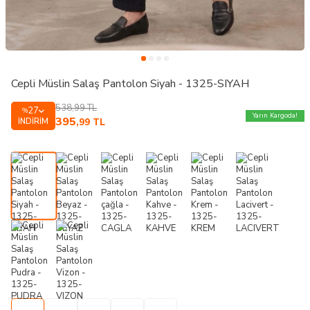
Cepli Müslin Salaş Pantolon Siyah - 1325-SIYAH
538,99
TL
27
%
Yarın Kargoda!
395
İNDIRIM
,99
TL