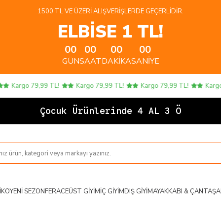
1500 TL VE ÜZERI ALIŞVERIŞLERDE GEÇERLIDIR.
ELBİSE 1 TL!
00
00
00
00
GÜN
SAAT
DAKIKA
SANIYE
Kargo 79,99 TL!
Kargo 79,99 TL!
Kargo 79,99 TL!
Kargo 79
Çocuk Ürünlerinde 4 AL 3 ÖDE!
IKO
YENI SEZON
FERACE
ÜST GIYIM
İÇ GIYIM
DIŞ GIYIM
AYAKKABI & ÇANTA
ŞA