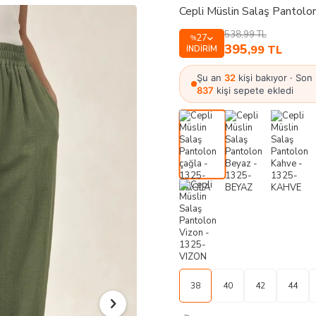
Cepli Müslin Salaş Pantol
538,99
TL
27
%
395
,99
TL
İNDIRIM
Şu an
32
kişi bakıyor · Son
837
kişi sepete ekledi
38
40
42
44