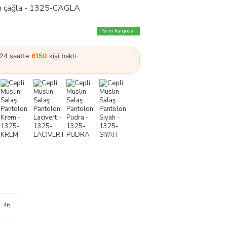
on çağla - 1325-CAGLA
Yarın Kargoda!
 24 saatte
6150
kişi baktı
·
46