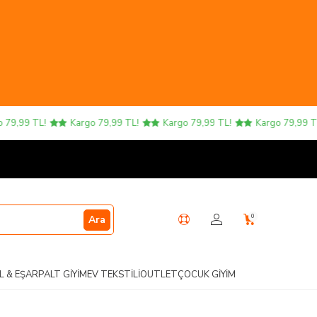
,99 TL!
Kargo 79,99 TL!
Kargo 79,99 TL!
Kargo 79,99 TL!
0
Ara
L & EŞARP
ALT GIYIM
EV TEKSTILI
OUTLET
ÇOCUK GIYIM