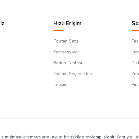
iz
Hızlı Erişim
So
Toptan Satış
Fac
Kampanyalar
Ins
Beden Tablosu
Tik
Ödeme Seçenekleri
You
m
İletişim
Pin
de sunulması için mevzuata uygun bir şekilde toplanıp işlenir. Konuyla ilgi