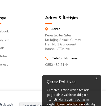
syal
Adres & İletişim
Adres
ebook
Keresteciler Sitesi,
tagram
Kızılağaç Sokak, Gürsoy
Han No:1 Güngören/
tok
İstanbul/Türkiye
tube
Telefon Numarası
terest
0850 480 24 44
X
Çerez Politikası
Çerezler, Tofisa web sitesinde
geçirdiğiniz vaktin ve aldığınız
hizmetin daha verimli olmasını
li detaylı
sağlar. Çerezlerle ilgili detaylı bilgi
Çerezleri Özelleştir
Hepsini Kabul Et