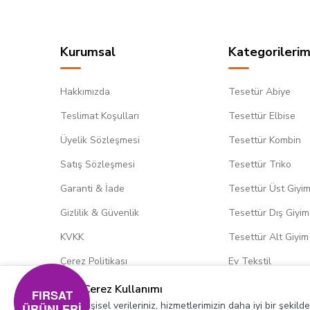
Kurumsal
Kategorilerim
Hakkımızda
Tesetür Abiye
Teslimat Koşulları
Tesettür Elbise
Üyelik Sözleşmesi
Tesettür Kombin
Satış Sözleşmesi
Tesettür Triko
Garanti & İade
Tesettür Üst Giyi
Gizlilik & Güvenlik
Tesettür Dış Giyim
KVKK
Tesettür Alt Giyim
Çerez Politikası
Ev Tekstil
Çerez Kullanımı
FIRSAT
Kişisel verileriniz, hizmetlerimizin daha iyi bir şekil
ÜRÜNLERİ