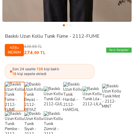
Baskılı Uzun Kollu Tunik Füme - 2112-FUME
439,99
TL
38
%
Yarın Kargoda!
274
İNDIRIM
,99
TL
Son 24 saatte
138
kişi baktı
·
18
kişi sepete ekledi