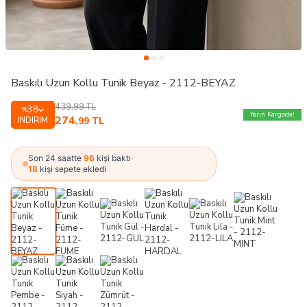
Baskılı Uzun Kollu Tunik Beyaz - 2112-BEYAZ
439,99
TL
38
%
Yarın Kargoda!
274
İNDIRIM
,99
TL
Son 24 saatte
96
kişi baktı
·
18
kişi sepete ekledi