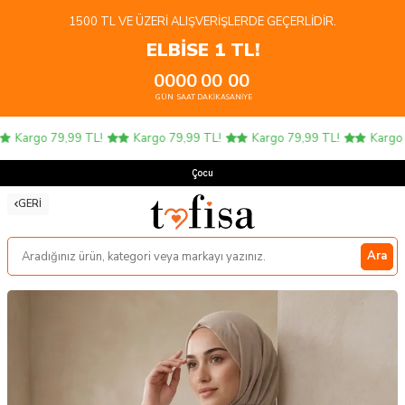
1500 TL VE ÜZERI ALIŞVERIŞLERDE GEÇERLIDIR.
ELBİSE 1 TL!
00
00
00
00
GÜN
SAAT
DAKIKA
SANIYE
Kargo 79,99 TL!
Kargo 79,99 TL!
Kargo 79,99 TL!
Kargo 7
Çocuk
GERI
Ara