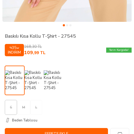
Baskılı Kısa Kollu T-Şhirt - 27545
168,30
TL
35
%
Yarın Kargoda!
109
İNDIRIM
,99
TL
S
M
L
Beden Tablosu