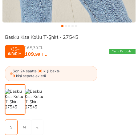
Baskılı Kısa Kollu T-Şhirt - 27545
168,30
TL
35
%
Yarın Kargoda!
109
İNDIRIM
,99
TL
Son 24 saatte
36
kişi baktı
·
9
kişi sepete ekledi
S
M
L