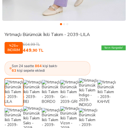
Yırtmaçlı Bürümcük İkili Takım - 2039-LILA
604,99
TL
26
%
Yarın Kargoda!
449
İNDIRIM
,90
TL
Son 24 saatte
864
kişi baktı
·
63
kişi sepete ekledi