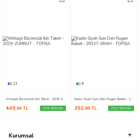
11
4
Yırtmaçlı Bürümcük İkili Takım - 2039-ZUMRUT
Kadın Siyah Suni Deri Rugan Babet - 28337-SIYAH
449
252
,90
TL
,99
TL
Hızlı Teslimat
Hızlı Teslimat
Kurumsal