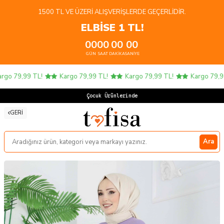
1500 TL VE ÜZERI ALIŞVERIŞLERDE GEÇERLIDIR.
ELBİSE 1 TL!
00
00
00
00
GÜN
SAAT
DAKIKA
SANIYE
go 79,99 TL!
Kargo 79,99 TL!
Kargo 79,99 TL!
Kargo 79,99 
Çocuk Ürünlerinde 4
GERI
Ara