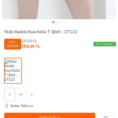
Yıldız Baskılı Kısa Kollu T-Şhirt - 27122
237,60
TL
35
%
Yarın Kargoda!
153
İNDIRIM
,99
TL
S
M
L
Beden Tablosu