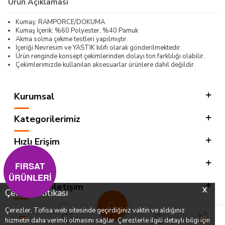
Ürün Açıklaması
Kumaş: RAMPORCE/DOKUMA
Kumaş İçerik: %60 Polyester, %40 Pamuk
Akma solma çekme testleri yapılmıştır.
İçeriği Nevresim ve YASTIK kılıfı olarak gönderilmektedir.
Ürün renginde konsept çekimlerinden dolayı ton farklılığı olabilir.
Çekimlerimizde kullanılan aksesuarlar ürünlere dahil değildir.
Kurumsal
Kategorilerimiz
Hızlı Erişim
Sosyal
FIRSAT
ÜRÜNLERİ
Adres & İletişim
X
Çerez Politikası
Çerezler, Tofisa web sitesinde geçirdiğiniz vaktin ve aldığınız
0
0
hizmetin daha verimli olmasını sağlar. Çerezlerle ilgili detaylı bilgi için