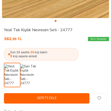
Yesil Tek Kişilik Nevresim Seti - 24777
362
,99
TL
Yarın Kargoda!
Son 24 saatte
24
kişi baktı
·
9
kişi sepete ekledi
SEPETE EKLE