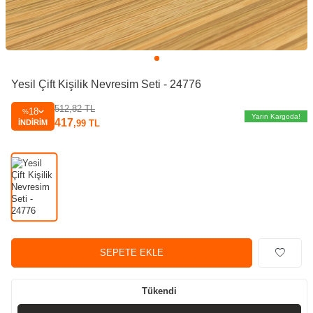
Yesil Çift Kişilik Nevresim Seti - 24776
512,82
TL
18
%
Yarın Kargoda!
417
İNDIRIM
,99
TL
SEPETE EKLE
Tükendi