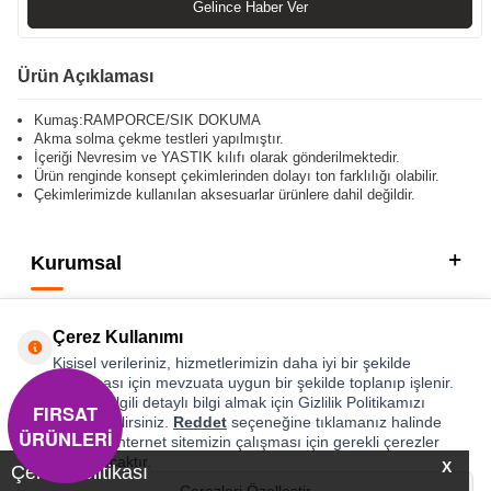
Gelince Haber Ver
Ürün Açıklaması
Kumaş:RAMPORCE/SIK DOKUMA
Akma solma çekme testleri yapılmıştır.
İçeriği Nevresim ve YASTIK kılıfı olarak gönderilmektedir.
Ürün renginde konsept çekimlerinden dolayı ton farklılığı olabilir.
Çekimlerimizde kullanılan aksesuarlar ürünlere dahil değildir.
Kurumsal
Kategorilerimiz
Çerez Kullanımı
Hızlı Erişim
Kişisel verileriniz, hizmetlerimizin daha iyi bir şekilde
sunulması için mevzuata uygun bir şekilde toplanıp işlenir.
Konuyla ilgili detaylı bilgi almak için Gizlilik Politikamızı
FIRSAT
Sosyal
inceleyebilirsiniz.
Reddet
seçeneğine tıklamanız halinde
ÜRÜNLERİ
yalnızca internet sitemizin çalışması için gerekli çerezler
Adres & İletişim
kullanılacaktır.
X
Çerez Politikası