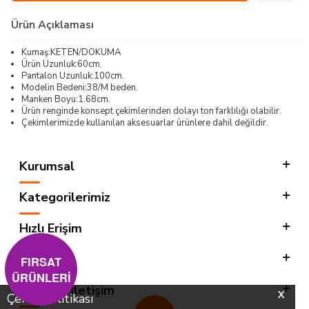
Ürün Açıklaması
Kumaş:KETEN/DOKUMA
Ürün Uzunluk:60cm.
Pantalon Uzunluk:100cm.
Modelin Bedeni:38/M beden.
Manken Boyu:1.68cm.
Ürün renginde konsept çekimlerinden dolayı ton farklılığı olabilir.
Çekimlerimizde kullanılan aksesuarlar ürünlere dahil değildir.
Kurumsal
Kategorilerimiz
Hızlı Erişim
Sosyal
FIRSAT
ÜRÜNLERİ
Adres & İletişim
X
Çerez Politikası