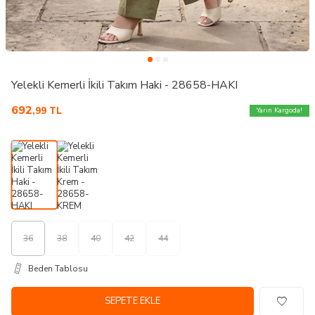
Yelekli Kemerli İkili Takım Haki - 28658-HAKI
692
,99
TL
Yarın Kargoda!
36
38
40
42
44
Beden Tablosu
SEPETE EKLE