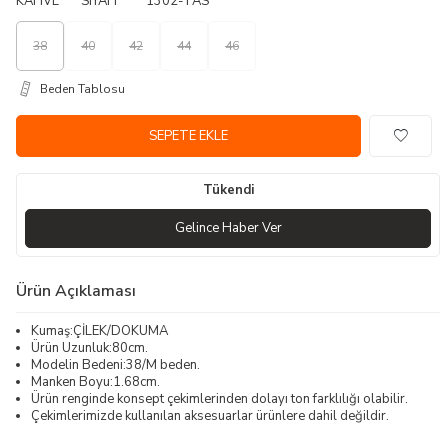
38
40
42
44
46
Beden Tablosu
SEPETE EKLE
Tükendi
Gelince Haber Ver
Ürün Açıklaması
Kumaş:ÇİLEK/DOKUMA
Ürün Uzunluk:80cm.
Modelin Bedeni:38/M beden.
Manken Boyu:1.68cm.
Ürün renginde konsept çekimlerinden dolayı ton farklılığı olabilir.
Çekimlerimizde kullanılan aksesuarlar ürünlere dahil değildir.