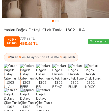
Yanları Bağcık Detaylı Çilek Tunik - 1302-LILA
736,99
TL
39
%
Yarın Kargoda!
450
İNDIRIM
,99
TL
Şu an
8
kişi bakıyor · Son 24 saatte
6
kişi baktı