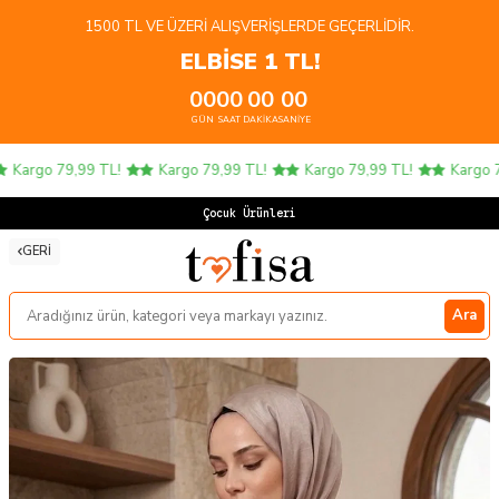
1500 TL VE ÜZERI ALIŞVERIŞLERDE GEÇERLIDIR.
ELBİSE 1 TL!
00
00
00
00
GÜN
SAAT
DAKIKA
SANIYE
Kargo 79,99 TL!
Kargo 79,99 TL!
Kargo 79,99 TL!
Kargo 79,
Çocuk Ürünlerinde
GERI
Ara