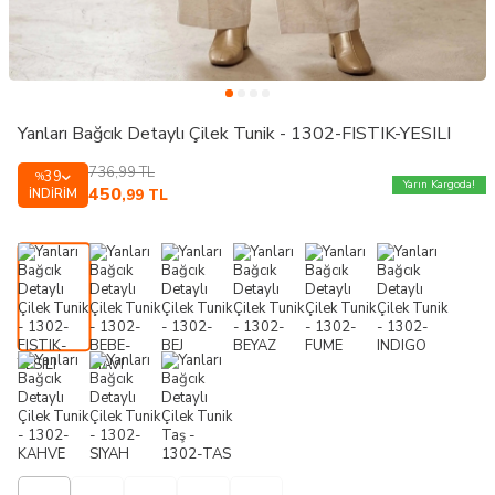
Yanları Bağcık Detaylı Çilek Tunik - 1302-FISTIK-YESILI
736,99
TL
39
%
Yarın Kargoda!
450
İNDIRIM
,99
TL