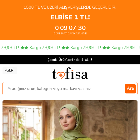
1500 TL VE ÜZERI ALIŞVERIŞLERDE GEÇERLIDIR.
ELBİSE 1 TL!
0
09
07
30
GÜN
SAAT
DAKIKA
SANIYE
,99 TL!
Kargo 79,99 TL!
Kargo 79,99 TL!
Kargo 79,99 TL!
Çocuk Ürünlerinde 4 AL 3 ÖDE
GERI
Ara