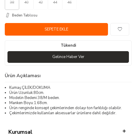
38
40
42
44
46
Beden Tablosu
SEPETE EKLE
Tükendi
Gelince Haber Ver
Ürün Açıklaması
Kumaş:ÇİLEK/DOKUMA
Ürün Uzunluk:80cm.
Modelin Bedeni:38/M beden.
Manken Boyu:1.68cm.
Ürün renginde konsept çekimlerinden dolayı ton farklılığı olabilir.
Çekimlerimizde kullanılan aksesuarlar ürünlere dahil değildir.
Kurumsal