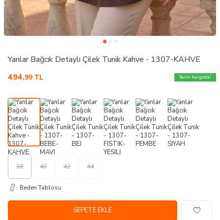
Yanlar Bağcık Detaylı Çilek Tunik Kahve - 1307-KAHVE
494
,99
TL
Yarın Kargoda!
38
40
42
44
Beden Tablosu
SEPETE EKLE