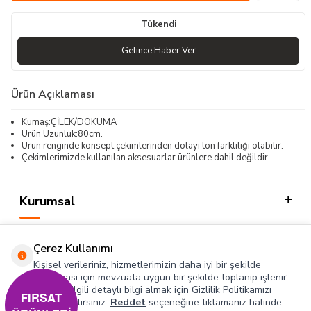
Tükendi
Gelince Haber Ver
Ürün Açıklaması
Kumaş:ÇİLEK/DOKUMA
Ürün Uzunluk:80cm.
Ürün renginde konsept çekimlerinden dolayı ton farklılığı olabilir.
Çekimlerimizde kullanılan aksesuarlar ürünlere dahil değildir.
Kurumsal
Kategorilerimiz
Çerez Kullanımı
Hızlı Erişim
Kişisel verileriniz, hizmetlerimizin daha iyi bir şekilde
sunulması için mevzuata uygun bir şekilde toplanıp işlenir.
Konuyla ilgili detaylı bilgi almak için Gizlilik Politikamızı
Sosyal
FIRSAT
inceleyebilirsiniz.
Reddet
seçeneğine tıklamanız halinde