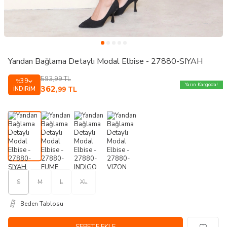
Yandan Bağlama Detaylı Modal Elbise - 27880-SIYAH
593,99
TL
39
%
Yarın Kargoda!
362
İNDIRIM
,99
TL
S
M
L
XL
Beden Tablosu