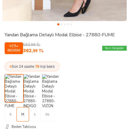
Yandan Bağlama Detaylı Modal Elbise - 27880-FUME
593,99
TL
39
%
Yarın Kargoda!
362
İNDIRIM
,99
TL
Son 24 saatte
78
kişi baktı
S
M
L
XL
Beden Tablosu