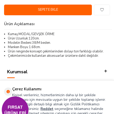
SEPETE EKLE
Ürün Açıklaması
Kumaş:MODAL/GEVŞEK ÖRME
Ürün Uzunluk:120cm.
Modelin Bedeni:38/M beden.
Manken Boyu:1.68cm.
Ürün renginde konsept çekimlerinden dolayı ton farklılığı olabilir.
Çekimlerimizde kullanılan aksesuarlar ürünlere dahil değildir.
Kurumsal
Kategorilerimiz
Çerez Kullanımı
Hızlı Erişim
Kişisel verileriniz, hizmetlerimizin daha iyi bir şekilde
sunulması için mevzuata uygun bir şekilde toplanıp işlenir.
Konuyla ilgili detaylı bilgi almak için Gizlilik Politikamızı
Sosyal
FIRSAT
inceleyebilirsiniz.
Reddet
seçeneğine tıklamanız halinde
ÜRÜNLERİ
yalnızca internet sitemizin çalışması için gerekli çerezler