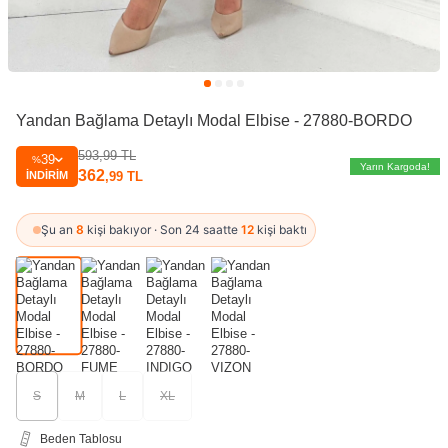
Yandan Bağlama Detaylı Modal Elbise - 27880-BORDO
593,99
TL
39
%
Yarın Kargoda!
362
İNDIRIM
,99
TL
Şu an
8
kişi bakıyor · Son 24 saatte
12
kişi baktı
S
M
L
XL
Beden Tablosu