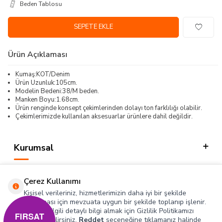
Beden Tablosu
SEPETE EKLE
Ürün Açıklaması
Kumaş:KOT/Denim
Ürün Uzunluk:105cm.
Modelin Bedeni:38/M beden.
Manken Boyu:1.68cm.
Ürün renginde konsept çekimlerinden dolayı ton farklılığı olabilir.
Çekimlerimizde kullanılan aksesuarlar ürünlere dahil değildir.
Kurumsal
Kategorilerimiz
Çerez Kullanımı
Hızlı Erişim
Kişisel verileriniz, hizmetlerimizin daha iyi bir şekilde
sunulması için mevzuata uygun bir şekilde toplanıp işlenir.
Konuyla ilgili detaylı bilgi almak için Gizlilik Politikamızı
Sosyal
FIRSAT
inceleyebilirsiniz.
Reddet
seçeneğine tıklamanız halinde