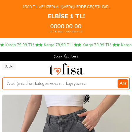
1500 TL VE ÜZERI ALIŞVERIŞLERDE GEÇERLIDIR.
ELBİSE 1 TL!
00
00
00
00
GÜN
SAAT
DAKIKA
SANIYE
Kargo 79,99 TL!
Kargo 79,99 TL!
Kargo 79,99 TL!
Kargo 7
Çocuk Ürünlerinde
GERI
Ara