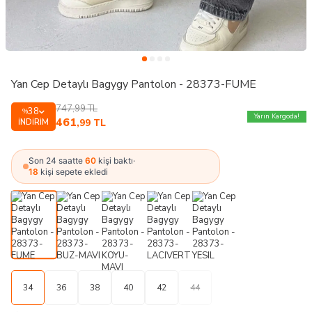
Yan Cep Detaylı Bagygy Pantolon - 28373-FUME
747,99
TL
38
%
Yarın Kargoda!
461
İNDIRIM
,99
TL
Son 24 saatte
60
kişi baktı
·
18
kişi sepete ekledi
34
36
38
40
42
44