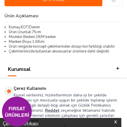
SEPETE EKLE
Ürün Açıklaması
Kumaş:KOT/Denim
Ürün Uzunluk:75cm.
Modelin Bedeni:38/M beden.
Manken Boyu:1.68cm.
Ürün renginde konsept çekimlerinden dolayı ton farklılığı olabilir.
Çekimlerimizde kullanılan aksesuarlar ürünlere dahil değildir.
Kurumsal
Kategorilerimiz
Çerez Kullanımı
Hızlı Erişim
Kişisel verileriniz, hizmetlerimizin daha iyi bir şekilde
sunulması için mevzuata uygun bir şekilde toplanıp işlenir.
Konuyla ilgili detaylı bilgi almak için Gizlilik Politikamızı
Sosyal
FIRSAT
inceleyebilirsiniz.
Reddet
seçeneğine tıklamanız halinde
ÜRÜNLERİ
yalnızca internet sitemizin çalışması için gerekli çerezler
Adres & İletişim
kullanılacaktır.
X
Çerez Politikası