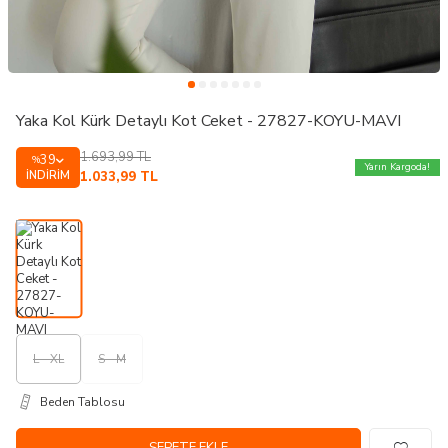
Yaka Kol Kürk Detaylı Kot Ceket - 27827-KOYU-MAVI
1.693,99
TL
39
%
Yarın Kargoda!
İNDIRIM
1.033,99
TL
L - XL
S - M
Beden Tablosu