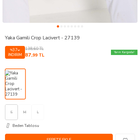
Yaka Garnili Crop Lacivert - 27139
138,60
TL
37
%
Yarın Kargoda!
87
İNDIRIM
,99
TL
S
M
L
Beden Tablosu