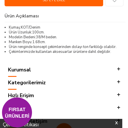
SEPETE EKLE
Ürün Açıklaması
Kumaş:KOT/Denim
Ürün Uzunluk:100cm.
Modelin Bedeni:38/M beden.
Manken Boyu:1.68cm.
Ürün renginde konsept çekimlerinden dolayı ton farklılığı olabilir.
Çekimlerimizde kullanılan aksesuarlar ürünlere dahil değildir.
Kurumsal
Kategorilerimiz
Hızlı Erişim
Sosyal
FIRSAT
ÜRÜNLERİ
Adres & İletişim
X
Çerez Politikası