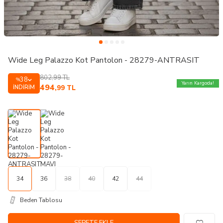
Wide Leg Palazzo Kot Pantolon - 28279-ANTRASIT
802,99
TL
38
%
Yarın Kargoda!
494
İNDIRIM
,99
TL
34
36
38
40
42
44
Beden Tablosu