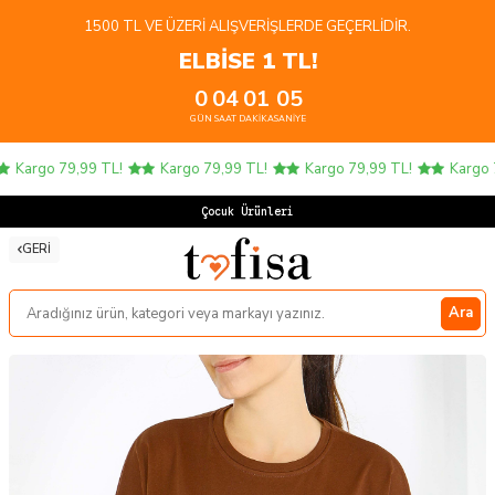
1500 TL VE ÜZERI ALIŞVERIŞLERDE GEÇERLIDIR.
ELBİSE 1 TL!
0
04
01
05
GÜN
SAAT
DAKIKA
SANIYE
Kargo 79,99 TL!
Kargo 79,99 TL!
Kargo 79,99 TL!
Kargo 79
Çocuk Ürünlerind
GERI
Ara