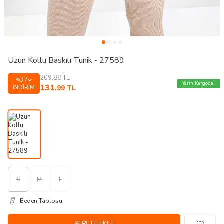
Uzun Kollu Baskılı Tunik - 27589
209,88
TL
37
%
Yarın Kargoda!
131
İNDIRIM
,99
TL
S
M
L
Beden Tablosu