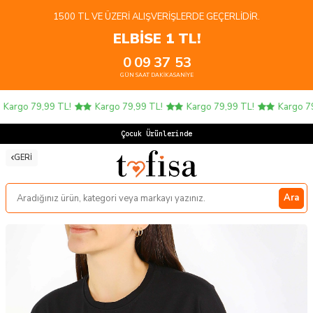
1500 TL VE ÜZERI ALIŞVERIŞLERDE GEÇERLIDIR.
ELBİSE 1 TL!
0
09
37
53
GÜN
SAAT
DAKIKA
SANIYE
argo 79,99 TL!
Kargo 79,99 TL!
Kargo 79,99 TL!
Kargo 79,
Çocuk Ürünlerinde 4
GERI
Ara