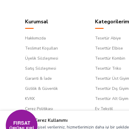
Kurumsal
Kategorilerim
Hakkımızda
Tesetür Abiye
Teslimat Koşulları
Tesettür Elbise
Üyelik Sözleşmesi
Tesettür Kombin
Satış Sözleşmesi
Tesettür Triko
Garanti & İade
Tesettür Üst Giyi
Gizlilik & Güvenlik
Tesettür Dış Giyim
KVKK
Tesettür Alt Giyim
Çerez Politikası
Ev Tekstil
Çerez Kullanımı
FIRSAT
Kişisel verileriniz, hizmetlerimizin daha iyi bir şekil
ÜRÜNLERİ