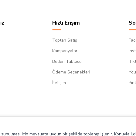
iz
Hızlı Erişim
So
Toptan Satış
Fac
Kampanyalar
Ins
Beden Tablosu
Tik
Ödeme Seçenekleri
You
m
İletişim
Pin
de sunulması için mevzuata uygun bir şekilde toplanıp işlenir. Konuyla ilgi