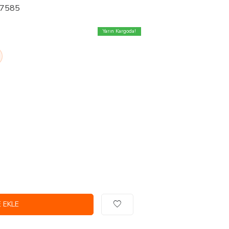
 27585
Yarın Kargoda!
 EKLE