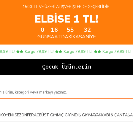
1500 TL VE ÜZERI ALIŞVERIŞLERDE GEÇERLIDIR.
ELBİSE 1 TL!
0
16
55
32
GÜN
SAAT
DAKIKA
SANIYE
 TL!
Kargo 79,99 TL!
Kargo 79,99 TL!
Kargo 79,99 TL!
Çocuk Ürünlerinde 4
IKO
YENI SEZON
FERACE
ÜST GIYIM
İÇ GIYIM
DIŞ GIYIM
AYAKKABI & ÇANTA
ŞA