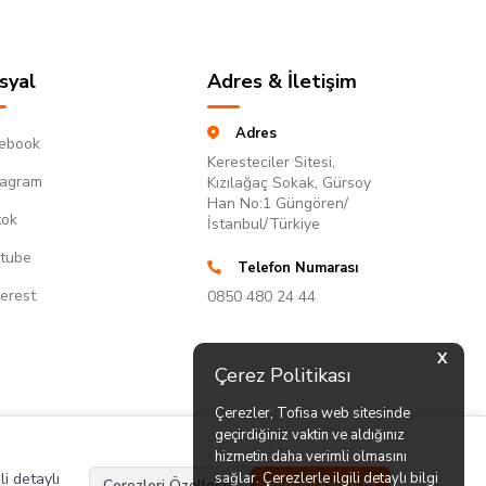
syal
Adres & İletişim
Adres
ebook
Keresteciler Sitesi,
tagram
Kızılağaç Sokak, Gürsoy
Han No:1 Güngören/
tok
İstanbul/Türkiye
tube
Telefon Numarası
terest
0850 480 24 44
X
Çerez Politikası
Çerezler, Tofisa web sitesinde
geçirdiğiniz vaktin ve aldığınız
hizmetin daha verimli olmasını
li detaylı
sağlar. Çerezlerle ilgili detaylı bilgi
Çerezleri Özelleştir
Hepsini Kabul Et