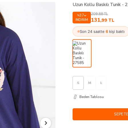
Uzun Kollu Baskılı Tunik -
209,88
TL
37
%
131
,99
TL
İNDIRIM
Son 24 saatte
6
kişi baktı
S
M
L
Beden Tablosu
SEPETE