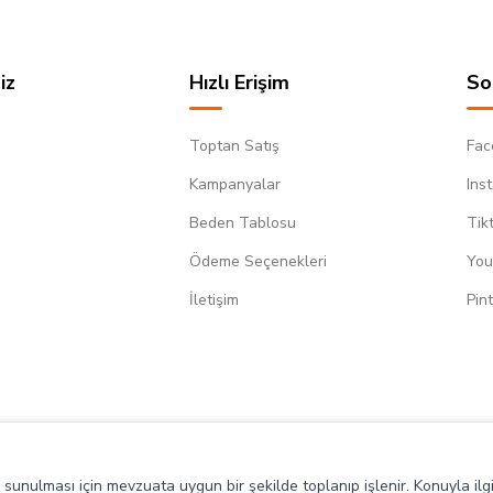
iz
Hızlı Erişim
So
Toptan Satış
Fac
Kampanyalar
Ins
Beden Tablosu
Tik
Ödeme Seçenekleri
You
m
İletişim
Pin
de sunulması için mevzuata uygun bir şekilde toplanıp işlenir. Konuyla ilgi