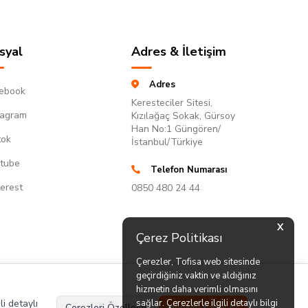
syal
Adres & İletişim
Adres
ebook
Keresteciler Sitesi,
tagram
Kızılağaç Sokak, Gürsoy
Han No:1 Güngören/
tok
İstanbul/Türkiye
tube
Telefon Numarası
terest
0850 480 24 44
X
Çerez Politikası
Çerezler, Tofisa web sitesinde
geçirdiğiniz vaktin ve aldığınız
hizmetin daha verimli olmasını
li detaylı
sağlar. Çerezlerle ilgili detaylı bilgi
Çerezleri Özelleştir
Hepsini Kabul Et