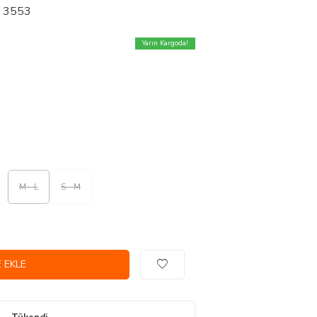
 3553
Yarın Kargoda!
M - L
S - M
 EKLE