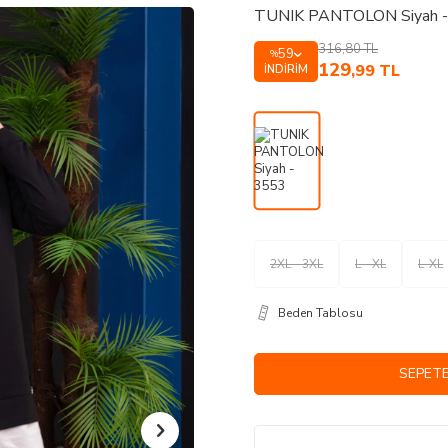
TUNIK PANTOLON Siyah -
316,80
TL
59
%
129
,99
TL
İNDIRIM
2XL - 3XL
L - XL
L-XL
Beden Tablosu
SEPETE