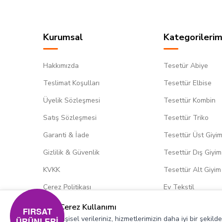
Kurumsal
Kategorilerim
Hakkımızda
Tesetür Abiye
Teslimat Koşulları
Tesettür Elbise
Üyelik Sözleşmesi
Tesettür Kombin
Satış Sözleşmesi
Tesettür Triko
Garanti & İade
Tesettür Üst Giyi
Gizlilik & Güvenlik
Tesettür Dış Giyim
KVKK
Tesettür Alt Giyim
Çerez Politikası
Ev Tekstil
Çerez Kullanımı
FIRSAT
Kişisel verileriniz, hizmetlerimizin daha iyi bir şekil
ÜRÜNLERİ