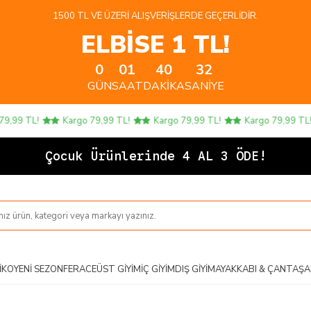
1500 TL VE ÜZERI ALIŞVERIŞLERDE GEÇERLIDIR.
ELBİSE 1 TL!
0
01
40
31
GÜN
SAAT
DAKIKA
SANIYE
9 TL!
Kargo 79,99 TL!
Kargo 79,99 TL!
Kargo 79,99 TL!
Çocuk Ürünlerinde 4 AL 3 ÖDE!
IKO
YENI SEZON
FERACE
ÜST GIYIM
İÇ GIYIM
DIŞ GIYIM
AYAKKABI & ÇANTA
ŞA