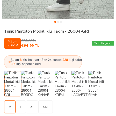
Tunik Pantolon Modal İkİli Takım - 28004-GRI
802,99
TL
38
%
Yarın Kargoda!
494
İNDIRIM
,99
TL
Şu an
8
kişi bakıyor · Son 24 saatte
228
kişi baktı
·
36
kişi sepete ekledi
M
L
XL
XXL