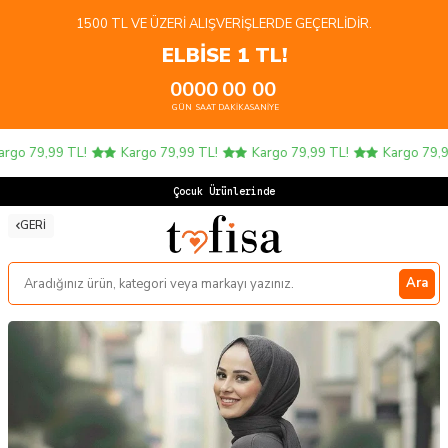
1500 TL VE ÜZERI ALIŞVERIŞLERDE GEÇERLIDIR.
ELBİSE 1 TL!
00
00
00
00
GÜN
SAAT
DAKIKA
SANIYE
go 79,99 TL!
Kargo 79,99 TL!
Kargo 79,99 TL!
Kargo 79,99 
Çocuk Ürünlerinde 4
GERI
Ara