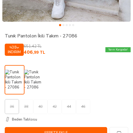
Tunık Pantolon İkili Takım - 27086
651,42
TL
38
%
Yarın Kargoda!
406
İNDIRIM
,99
TL
36
38
40
42
44
46
Beden Tablosu