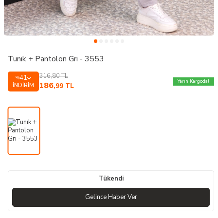
Tunık + Pantolon Grı - 3553
316,80
TL
41
%
Yarın Kargoda!
186
İNDIRIM
,99
TL
Tükendi
Gelince Haber Ver