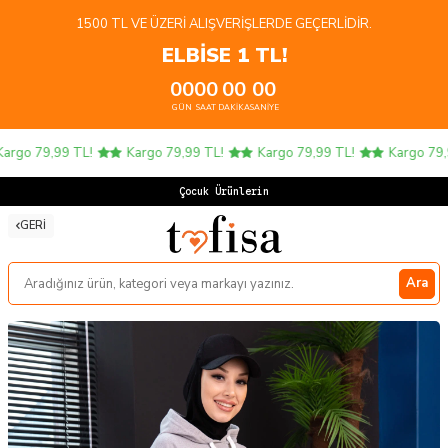
1500 TL VE ÜZERI ALIŞVERIŞLERDE GEÇERLIDIR.
ELBİSE 1 TL!
00
00
00
00
GÜN
SAAT
DAKIKA
SANIYE
rgo 79,99 TL!
Kargo 79,99 TL!
Kargo 79,99 TL!
Kargo 79,9
Çocuk Ürünlerinde
GERI
Ara