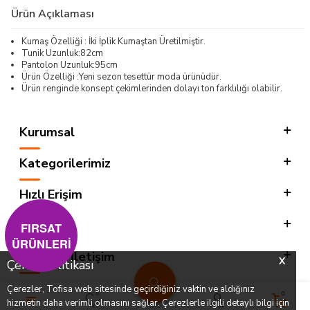
Ürün Açıklaması
Kumaş Özelliği : İki İplik Kumaştan Üretilmiştir.
Tunik Uzunluk:82cm
Pantolon Uzunluk:95cm
Ürün Özelliği :Yeni sezon tesettür moda ürünüdür.
Ürün renginde konsept çekimlerinden dolayı ton farklılığı olabilir.
Kurumsal
Kategorilerimiz
Hızlı Erişim
Sosyal
FIRSAT
ÜRÜNLERİ
Adres & İletişim
X
Çerez Politikası
Çerezler, Tofisa web sitesinde geçirdiğiniz vaktin ve aldığınız
0
0
hizmetin daha verimli olmasını sağlar. Çerezlerle ilgili detaylı bilgi için