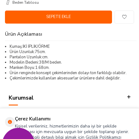
Beden Tablosu
SEPETE EKLE
Ürün Açıklaması
Kumaş:İKİ İPLİK/ÖRME
Ürün Uzunluk:75cm.
Pantalon Uzunluk:cm.
Modelin Bedeni:38/M beden.
Manken Boyu:1.68cm.
Ürün renginde konsept çekimlerinden dolayı ton farklılığı olabilir.
Çekimlerimizde kullanılan aksesuarlar ürünlere dahil değildir.
Kurumsal
Kategorilerimiz
Çerez Kullanımı
Hızlı Erişim
Kişisel verileriniz, hizmetlerimizin daha iyi bir şekilde
sunulması için mevzuata uygun bir şekilde toplanıp işlenir.
Konuyla ilgili detaylı bilgi almak için Gizlilik Politikamızı