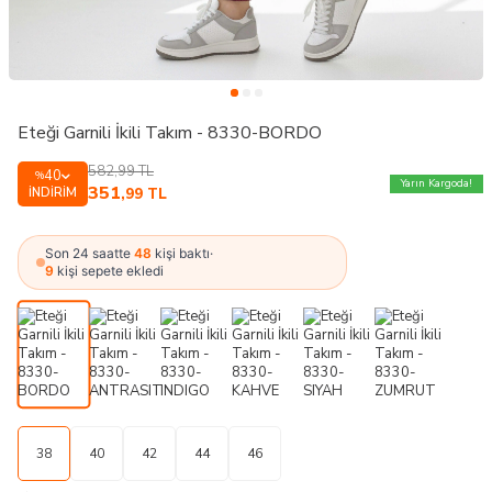
Eteği Garnili İkili Takım - 8330-BORDO
582,99
TL
40
%
Yarın Kargoda!
351
İNDIRIM
,99
TL
Son 24 saatte
48
kişi baktı
·
9
kişi sepete ekledi
38
40
42
44
46